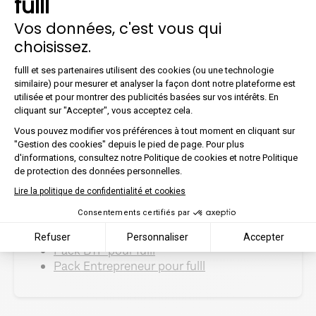
fulll
J’ai à disposition un tableau de bord en
temps réel qui me permet de suivre
Vos données, c'est vous qui
l’évolution de mon CA, la marge brute, les
choisissez.
courbes de trésorerie, dépenses récurrentes
Plateforme de Gestion du Co
ou ponctuelles,…
fulll et ses partenaires utilisent des cookies (ou une technologie
similaire) pour mesurer et analyser la façon dont notre plateforme est
utilisée et pour montrer des publicités basées sur vos intérêts. En
Axeptio consent
cliquant sur "Accepter", vous acceptez cela.
Vous pouvez modifier vos préférences à tout moment en cliquant sur
"Gestion des cookies" depuis le pied de page. Pour plus
d'informations, consultez notre Politique de cookies et notre Politique
de protection des données personnelles.
Lire la politique de confidentialité et cookies
Intéressé(e) par fulll ?
Consentements certifiés par
Rendez-vous ici 👉
Refuser
Personnaliser
Accepter
Pack BTP pour fulll
Pack Entrepreneur pour fulll