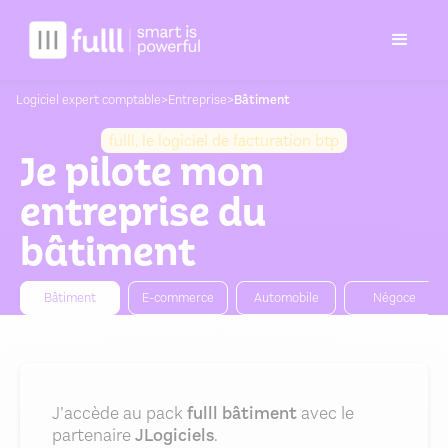
Logiciel expert comptable
>
Entreprise
>
Bâtiment
fulll, le logiciel de facturation btp
Je pilote mon
entreprise du
bâtiment
Bâtiment
E-commerce
Automobile
Négoce
J’accède au pack
fulll bâtiment
avec le
partenaire
JLogiciels
.