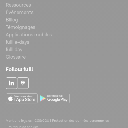
Ressources
Événements
Blllog
Témoignages
Applications mobiles
fulll e-days
fulll day
Glossaire
Follow fulll
Mentions légales |
CGS/CGU |
Protection des données personnelles
|
Politique de cookies