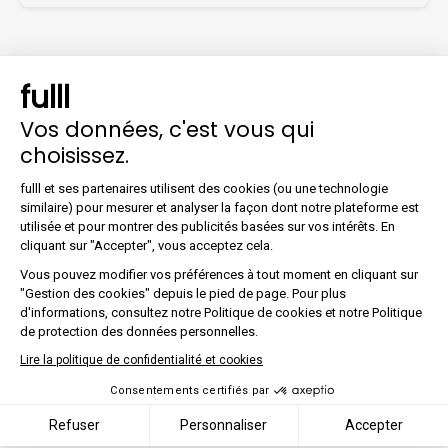
fulll
Les questions les plus
Vos données, c'est vous qui
fréquentes
choisissez.
Plateforme de Gestion du Co
fulll et ses partenaires utilisent des cookies (ou une technologie
similaire) pour mesurer et analyser la façon dont notre plateforme est
Est-ce facile pour les utilisateurs ?
utilisée et pour montrer des publicités basées sur vos intérêts. En
Axeptio consent
cliquant sur "Accepter", vous acceptez cela.
Vous pouvez modifier vos préférences à tout moment en cliquant sur
"Gestion des cookies" depuis le pied de page. Pour plus
Une fois l’API opérationnelle et le
d'informations, consultez notre Politique de cookies et notre Politique
connecteur disponible sur fulll, vous
de protection des données personnelles.
n’avez plus qu’à activer le
Lire la politique de confidentialité et cookies
connecteur et les fonctionnalités. Il
n’y a pas de délai de mise en place,
Consentements certifiés par
pas d’intervention humaine : tout
Refuser
Personnaliser
Accepter
est automatique et instantané.