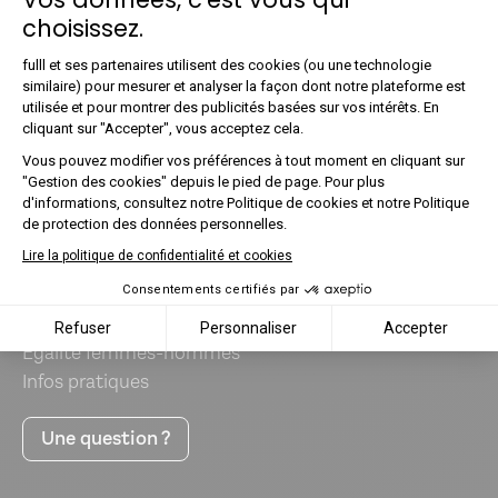
choisissez.
Plateforme de Gestion du Co
fulll et ses partenaires utilisent des cookies (ou une technologie
similaire) pour mesurer et analyser la façon dont notre plateforme est
Et si vous rejoigniez l'aventure fulll ?
utilisée et pour montrer des publicités basées sur vos intérêts. En
Axeptio consent
On recrute !
cliquant sur "Accepter", vous acceptez cela.
Vous pouvez modifier vos préférences à tout moment en cliquant sur
"Gestion des cookies" depuis le pied de page. Pour plus
fulll
d'informations, consultez notre Politique de cookies et notre Politique
de protection des données personnelles.
Notre vision
Lire la politique de confidentialité et cookies
À propos
Jobs
Consentements certifiés par
Nous recrutons !
Presse
Refuser
Personnaliser
Accepter
Égalité femmes-hommes
Infos pratiques
Une question ?