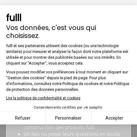
fulll
Vos données, c'est vous qui
choisissez.
Plateforme de Gestion du Co
fulll family
fulll et ses partenaires utilisent des cookies (ou une technologie
similaire) pour mesurer et analyser la façon dont notre plateforme est
Bienvenue
chez vous
utilisée et pour montrer des publicités basées sur vos intérêts. En
Axeptio consent
cliquant sur "Accepter", vous acceptez cela.
Les clients fulll profitent d’un espace
unique avec :
Vous pouvez modifier vos préférences à tout moment en cliquant sur
"Gestion des cookies" depuis le pied de page. Pour plus
Des ressources pour eux et à partager
d'informations, consultez notre Politique de cookies et notre Politique
avec leurs clients
de protection des données personnelles.
Des rendez-vous à ne pas manquer
Lire la politique de confidentialité et cookies
(ateliers, webcasts,...)
La programmation de formations pour
Consentements certifiés par
leurs clients
Refuser
Personnaliser
Accepter
Un accès pour participer à la
construction des produits fulll
Un lieu où poser leurs questions en toute