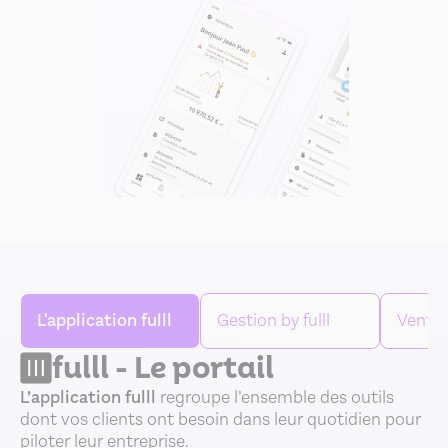
Slide 3 of 6.
L'application fulll
Gestion by fulll
Ventes 
fulll - Le portail
L’application fulll
regroupe l’ensemble des outils
dont vos clients ont besoin dans leur quotidien pour
piloter leur entreprise.