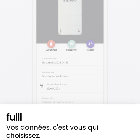
fulll
Vos données, c'est vous qui
Slide 2 of 3.
choisissez.