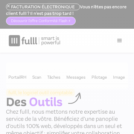
FACTURATION ÉLECTRONIQUE
Vous n'êtes pas encore
client fulll ? Il n'est pas trop tard !
Découvrir l'offre Conformité Flash ⚡️
Logiciel expert comptable
>
Outils
PortailRH
Scan
Tâches
Messages
Pilotage
Image
C
fulll, le logiciel outil comptable
Des
Outils
Chez fulll, nous mettons notre expertise au
service de la vôtre. Bénéficiez d’une panoplie
d’outils 100% web, développés dans un seul et
même objectif : simplifier votre collaboration