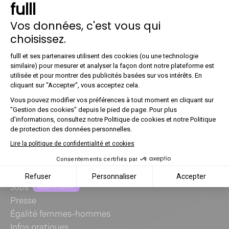
fulll
Vos données, c'est vous qui
choisissez.
Plateforme de Gestion du Co
fulll et ses partenaires utilisent des cookies (ou une technologie
similaire) pour mesurer et analyser la façon dont notre plateforme est
utilisée et pour montrer des publicités basées sur vos intérêts. En
Axeptio consent
cliquant sur "Accepter", vous acceptez cela.
Et si vous rejoigniez l'aventure fulll ?
Vous pouvez modifier vos préférences à tout moment en cliquant sur
On recrute !
"Gestion des cookies" depuis le pied de page. Pour plus
d'informations, consultez notre Politique de cookies et notre Politique
de protection des données personnelles.
fulll
Lire la politique de confidentialité et cookies
Notre vision
Consentements certifiés par
À propos
Refuser
Personnaliser
Accepter
Jobs
Nous recrutons !
Presse
Égalité femmes-hommes
Infos pratiques