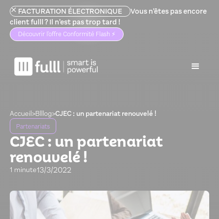
FACTURATION ÉLECTRONIQUE
Vous n'êtes pas encore
client fulll ? Il n'est pas trop tard !
Découvrir l'offre Conformité Flash ⚡️
Accueil
>
Blllog
>
CJEC : un partenariat renouvelé !
Partenariats
CJEC : un partenariat
renouvelé !
13/3/2022
1 minute