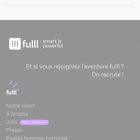
Et si vous rejoigniez l'aventure fulll ?
On recrute !
fulll
Notre vision
À propos
Jobs
Nous recrutons !
Presse
Égalité femmes-hommes