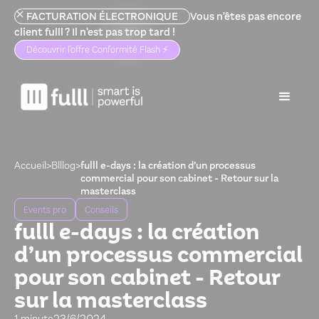
FACTURATION ÉLECTRONIQUE
Vous n'êtes pas encore
client fulll ? Il n'est pas trop tard !
Découvrir l'offre Conformité Flash ⚡️
Accueil
>
Blllog
>
fulll e-days : la création d’un processus
commercial pour son cabinet - Retour sur la
masterclass
Events pro
Conseils
fulll e-days : la création
d’un processus commercial
pour son cabinet - Retour
sur la masterclass
23/6/2024
1 minute