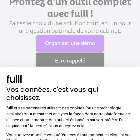
Profitez d'un outil complet
avec fulll !
Faites le choix d'une solution tout-en-un pour
une gestion optimale de votre cabinet.
Organiser une démo
Être rappelé
fulll
Vos données, c'est vous qui
choisissez.
Plateforme de Gestion du Co
fulll et ses partenaires utilisent des cookies (ou une technologie
Ces articles pourraient
similaire) pour mesurer et analyser la façon dont notre plateforme est
utilisée et pour montrer des publicités basées sur vos intérêts. En
Axeptio consent
vous intéresser !
cliquant sur "Accepter", vous acceptez cela.
Vous pouvez modifier vos préférences à tout moment en cliquant sur