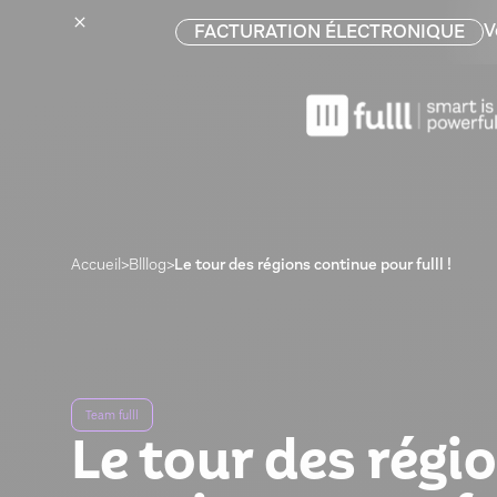
V
FACTURATION ÉLECTRONIQUE
Accueil
>
Blllog
>
Le tour des régions continue pour fulll !
Team fulll
Le tour des régi