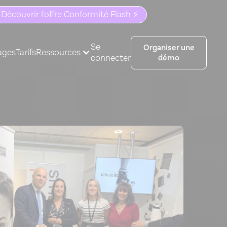
Découvrir l'offre Conformité Flash ⚡️
Se
Organiser une
ages
Tarifs
Ressources
connecter
démo