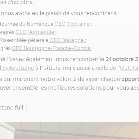
is d’octobre.
nous avons eu le plaisir de vous rencontrer à :
a Journée du Numérique
OEC Occitanie
;
Congrès
OEC Normandie
;
 l’Assemblée générale
OEC
Bretagne
;
ngrès
OEC Bourgogne-Franche-Comté ;
iné ! Venez également nous rencontrer le
21 octobre 
le-Aquitaine
à Poitiers, mais aussi à celle de l’
OEC Gr
 qui marquent notre volonté de saisir chaque
opport
rouver ensemble les meilleures solutions pour vous
ac
tand fulll !