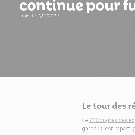
continue pour ful
17/10/2022
1 minute
Le tour des r
Le
77 Congrès des e
garde ! C’est reparti