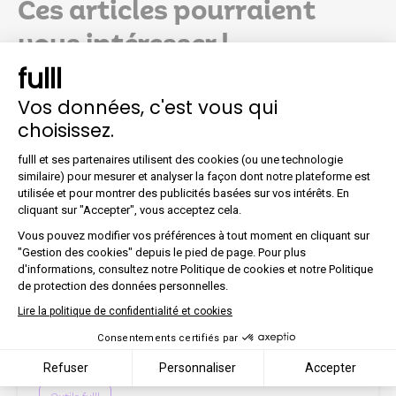
Ces articles pourraient
vous intéresser !
fulll
Vos données, c'est vous qui
choisissez.
Plateforme de Gestion du Co
fulll et ses partenaires utilisent des cookies (ou une technologie
similaire) pour mesurer et analyser la façon dont notre plateforme est
utilisée et pour montrer des publicités basées sur vos intérêts. En
Axeptio consent
cliquant sur "Accepter", vous acceptez cela.
Vous pouvez modifier vos préférences à tout moment en cliquant sur
"Gestion des cookies" depuis le pied de page. Pour plus
d'informations, consultez notre Politique de cookies et notre Politique
de protection des données personnelles.
Une solution de paie pensée
Lire la politique de confidentialité et cookies
pour les cabinets d’expertise
Consentements certifiés par
comptable
Refuser
Personnaliser
Accepter