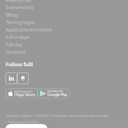
Ressources
Événements
Blllog
Témoignages
Applications mobiles
fulll e-days
fulll day
Glossaire
Follow fulll
Mentions légales |
CGS/CGU |
Protection des données personnelles
|
Politique de cookies