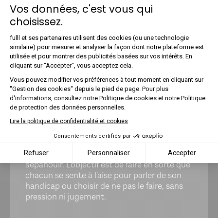
Vos données, c'est vous qui
Contenus pédagogiques réguliers pour
mieux comprendre les handicaps
choisissez.
invisibles
Plateforme de Gestion du Co
fulll et ses partenaires utilisent des cookies (ou une technologie
similaire) pour mesurer et analyser la façon dont notre plateforme est
utilisée et pour montrer des publicités basées sur vos intérêts. En
Axeptio consent
cliquant sur "Accepter", vous acceptez cela.
🤝 Un dialogue libre et sans
Vous pouvez modifier vos préférences à tout moment en cliquant sur
"Gestion des cookies" depuis le pied de page. Pour plus
jugement
d'informations, consultez notre Politique de cookies et notre Politique
de protection des données personnelles.
En encourageant un dialogue ouvert et en
sensibilisant régulièrement, nous visons à
Lire la politique de confidentialité et cookies
éliminer les tabous et à promouvoir une
Consentements certifiés par
culture d'acceptation et de respect, où
chaque collaborateur·ice peut pleinement
Refuser
Personnaliser
Accepter
s'épanouir. L'objectif est de faire en sorte que
chacun se sente à l'aise pour parler de son
handicap ou choisir de ne pas le faire, sans
pression ni jugement.