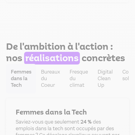
De l'ambition à l'action :
nos
réalisations
concrètes
Femmes
Bureaux
Fresque
Digital
Cour
dans la
du
du
Clean
solid
Tech
Coeur
climat
Up
Femmes
dans la Tech
Saviez-vous que seulement
24 %
des
emplois dans la tech sont occupés par des