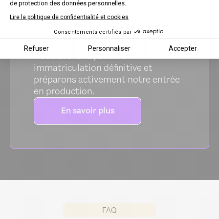
de protection des données personnelles.
fulll fait partie de la liste des
Lire la politique de confidentialité et cookies
éditeurs agréés et en lien direct avec
l’administration.
Consentements certifiés par
Refuser
Personnaliser
Accepter
Nous avons reçu notre
immatriculation définitive et
préparons activement notre entrée
en production.
En savoir plus
FAQ