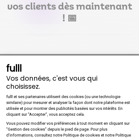
vos clients dès maintenant
! 📅
fulll
Vos données, c'est vous qui
choisissez.
La
Plateforme Agréée fulll
est au
Plateforme de Gestion du Co
fulll et ses partenaires utilisent des cookies (ou une technologie
cœur de l’action
similaire) pour mesurer et analyser la façon dont notre plateforme est
La Plateforme Agréée fulll est votre
utilisée et pour montrer des publicités basées sur vos intérêts. En
Axeptio consent
partenaire de confiance pour la
cliquant sur "Accepter", vous acceptez cela.
facturation électronique, reconnu et
Vous pouvez modifier vos préférences à tout moment en cliquant sur
certifiée par la DGFiP. Parmi la
"Gestion des cookies" depuis le pied de page. Pour plus
d'informations, consultez notre Politique de cookies et notre Politique
centaine de Plateformes Agréées,