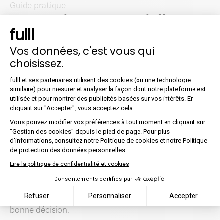
Guide pratique
3 questions essentielles
fulll
pour bien choisir son
Vos données, c'est vous qui
éditeur
choisissez.
Plateforme de Gestion du Co
Dans ce guide, retrouvez les 3 questions à se poser
fulll et ses partenaires utilisent des cookies (ou une technologie
pour bien choisir votre partenaire !
similaire) pour mesurer et analyser la façon dont notre plateforme est
utilisée et pour montrer des publicités basées sur vos intérêts. En
Choisir son éditeur est une décision importante et
Axeptio consent
cliquant sur "Accepter", vous acceptez cela.
cruciale pour tout cabinet. Plus qu’un simple logiciel,
l’éditeur doit se positionner comme un partenaire
Vous pouvez modifier vos préférences à tout moment en cliquant sur
"Gestion des cookies" depuis le pied de page. Pour plus
technologique, mais aussi humain. Un partenariat
d'informations, consultez notre Politique de cookies et notre Politique
qui vise non seulement à améliorer votre efficacité et
de protection des données personnelles.
votre productivité, mais aussi à vous aider à offrir un
Lire la politique de confidentialité et cookies
meilleur service à vos clients. Or, avec la multitude
d'options disponibles sur le marché, difficile parfois
Consentements certifiés par
de faire le choix le plus adapté à vos besoins ! Voici 3
Refuser
Personnaliser
Accepter
questions essentielles à vous poser pour prendre la
bonne décision.