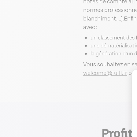
notes de compte au fi
normes professionnel
blanchiment,...).Enfi
avec :
un classement des f
une dématérialisati
la génération d’un 
Vous souhaitez en sa
welcome@fulll.fr
ou 
Profit