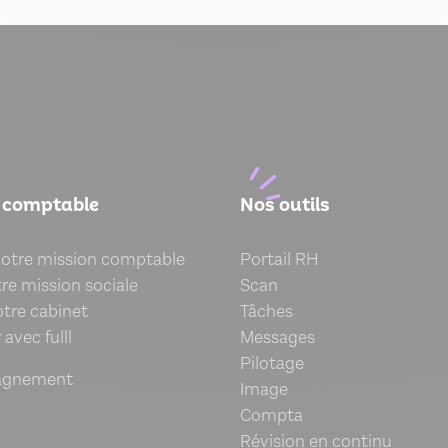
 comptable
Nos outils
votre mission comptable
Portail RH
re mission sociale
Scan
otre cabinet
Tâches
avec fulll
Messages
Pilotage
agnement
Image
Compta
Révision en continu