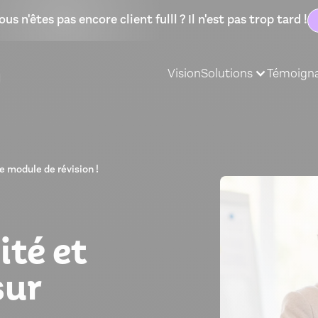
ous n'êtes pas encore client fulll ? Il n'est pas trop tard !
Vision
Solutions
Témoign
re module de révision !
ité et
sur