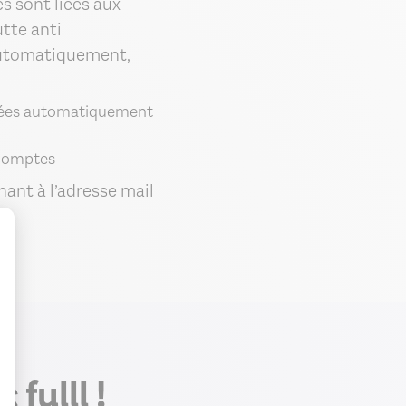
les sont liées aux
tte anti
 automatiquement,
étrées automatiquement
 comptes
ant à l’adresse mail
sentement : Personnalisez vos
fulll !