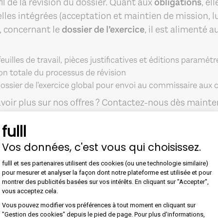
l de la révision du dossier. Quant aux
obligations
, el
les intégrées (acceptation et maintien de mission, lu
n, concernant le
dossier de l’exercice
, il est alimenté
euilles de travail, pièces justificatives et éditions param
on totale du processus de révision
dossier de l'exercice global pour envoi au commissaire aux
voir plus sur nos offres ? Contactez-nous dès mainten
via notre
site
.
fulll
Vos données, c'est vous qui choisissez.
Plateforme de Gestion du Con
fulll et ses partenaires utilisent des cookies (ou une technologie similaire)
pour mesurer et analyser la façon dont notre plateforme est utilisée et pour
montrer des publicités basées sur vos intérêts. En cliquant sur "Accepter",
vous acceptez cela.
Axeptio consent
ez d'un outil complet avec 
Vous pouvez modifier vos préférences à tout moment en cliquant sur
"Gestion des cookies" depuis le pied de page. Pour plus d'informations,