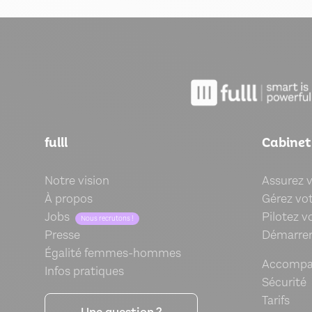
fulll
Cabinet
Notre vision
Assurez 
À propos
Gérez vot
Jobs
Pilotez v
Nous recrutons !
Presse
Démarrer 
Égalité femmes-hommes
Accomp
Infos pratiques
Sécurité
Tarifs