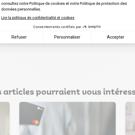
consultez notre Politique de cookies et notre Politique de protection des
une solution tout-en-un pour une gestion optimal
données personnelles.
Lire la politique de confidentialité et cookies
Organiser une démo
Être rappelé
Consentements certifiés par
Refuser
Personnaliser
Accepter
 articles pourraient vous intéress