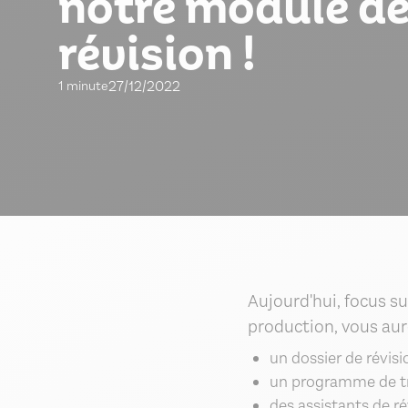
notre module d
révision !
27/12/2022
1 minute
Aujourd'hui, focus su
production, vous aure
un dossier de révisi
un programme de tr
des assistants de r