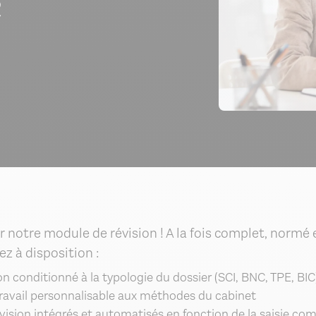
e
r notre module de révision ! A la fois complet, normé e
z à disposition :
on conditionné à la typologie du dossier (SCI, BNC, TPE, BIC
avail personnalisable aux méthodes du cabinet
évision intégrés et automatisés en fonction de la saisie co