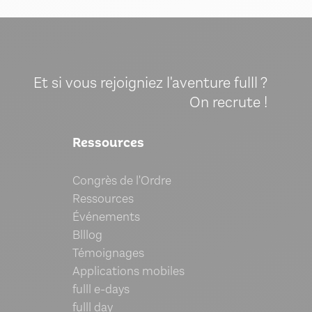
Et si vous rejoigniez l'aventure fulll ?
On recrute !
Ressources
Congrès de l'Ordre
Ressources
Événements
Blllog
Témoignages
Applications mobiles
fulll e-days
fulll day