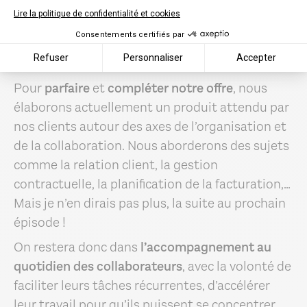
Lire la politique de confidentialité et cookies
Il faut savoir que fulll est né de l’ambition de
Consentements certifiés par
vouloir
attaquer le marché avec une offre 360°
Refuser
Personnaliser
Accepter
pour gérer son cabinet comptable.
Pour
parfaire
et
compléter
notre offre
, nous
élaborons actuellement un produit attendu par
nos clients autour des axes de l’organisation et
de la collaboration. Nous aborderons des sujets
comme la relation client, la gestion
contractuelle, la planification de la facturation,…
Mais je n’en dirais pas plus, la suite au prochain
épisode !
On restera donc dans
l’accompagnement au
quotidien des collaborateurs
, avec la volonté de
faciliter leurs tâches récurrentes, d’accélérer
leur travail pour qu’ils puissent se concentrer