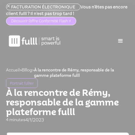
FACTURATION ÉLECTRONIQUE
Vous n'êtes pas encore
client fulll ? Il n'est pas trop tard !
Découvrir l'offre Conformité Flash ⚡️
Accueil
>
Blllog
>
À la rencontre de Rémy, responsable de la
gamme plateforme fulll
Portrait fulller
À la rencontre de Rémy,
responsable de la gamme
plateforme fulll
4/1/2023
4 minutes