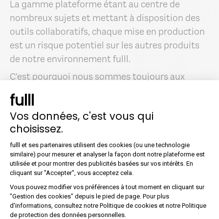
La gamme plateforme étant au centre de
nombreux sujets et mettant à disposition des
outils collaboratifs, chaque mise en production
est un risque potentiel sur les autres produits
de notre environnement fulll.
C’est pourquoi nous sommes toujours aux
aguets dans ces moments-là, afin de s’assurer
fulll
que nous restons pertinents et que nous ne
Vos données, c'est vous qui
créons pas de régression. C’est pour moi la plus
choisissez.
grosse problématique, au-delà de nos nouvelles
Plateforme de Gestion du Co
fonctionnalités toujours challengeantes, et de
fulll et ses partenaires utilisent des cookies (ou une technologie
similaire) pour mesurer et analyser la façon dont notre plateforme est
notre roadmap à suivre.
utilisée et pour montrer des publicités basées sur vos intérêts. En
Axeptio consent
cliquant sur "Accepter", vous acceptez cela.
Vous pouvez modifier vos préférences à tout moment en cliquant sur
Quelles sont les prochaines
"Gestion des cookies" depuis le pied de page. Pour plus
d'informations, consultez notre Politique de cookies et notre Politique
étapes prévues ?
de protection des données personnelles.