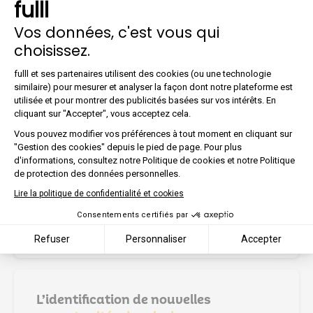
fulll
comptabilité (facturation, devis, etc.).
Vos données, c'est vous qui
choisissez.
Plateforme de Gestion du Co
fulll et ses partenaires utilisent des cookies (ou une technologie
similaire) pour mesurer et analyser la façon dont notre plateforme est
L’automatisation
des processus
utilisée et pour montrer des publicités basées sur vos intérêts. En
comptables
Axeptio consent
cliquant sur "Accepter", vous acceptez cela.
En automatisant certaines tâches
Vous pouvez modifier vos préférences à tout moment en cliquant sur
récurrentes et chronophages comme la
"Gestion des cookies" depuis le pied de page. Pour plus
production des lettres de mission, un outil
d'informations, consultez notre Politique de cookies et notre Politique
CRM permet à l’expert-comptable et ses
de protection des données personnelles.
collaborateurs de libérer un temps précieux
Lire la politique de confidentialité et cookies
afin de se concentrer sur des activités à plus
Consentements certifiés par
forte valeur ajoutée.
Refuser
Personnaliser
Accepter
L’identification de nouvelles