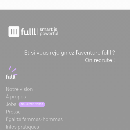
Et si vous rejoigniez l'aventure fulll ?
On recrute !
fulll
Notre vision
À propos
Jobs
Nous recrutons !
Presse
Égalité femmes-hommes
Infos pratiques