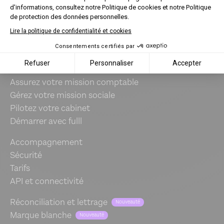
Infos pratiques
d'informations, consultez notre Politique de cookies et notre Politique
de protection des données personnelles.
Une question ?
Lire la politique de confidentialité et cookies
Consentements certifiés par
Cabinet comptable
Refuser
Personnaliser
Accepter
Assurez votre mission comptable
Gérez votre mission sociale
Pilotez votre cabinet
Démarrer avec fulll
Accompagnement
Sécurité
Tarifs
API et connectivité
Réconciliation et lettrage
Nouveauté
Marque blanche
Nouveauté