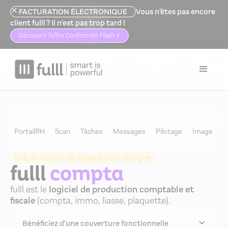
FACTURATION ÉLECTRONIQUE
Vous n'êtes pas encore
client fulll ? Il n'est pas trop tard !
Découvrir l'offre Conformité Flash ⚡️
Logiciel expert comptable
>
Outils
>
Compta
PortailRH
Scan
Tâches
Messages
Pilotage
Image
C
fulll, le logiciel de liasse fiscale en ligne
fulll
compta
fulll est le
logiciel de production comptable et
fiscale
(compta, immo, liasse, plaquette).
Bénéficiez d'une couverture fonctionnelle 