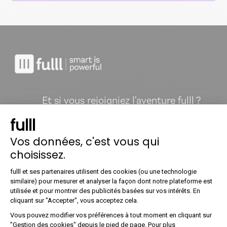
Et si vous rejoigniez l'aventure fulll ?
On recrute !
fulll
Vos données, c'est vous qui
fulll
choisissez.
Notre vision
Plateforme de Gestion du Co
fulll et ses partenaires utilisent des cookies (ou une technologie
À propos
similaire) pour mesurer et analyser la façon dont notre plateforme est
Jobs
utilisée et pour montrer des publicités basées sur vos intérêts. En
Nous recrutons !
Axeptio consent
cliquant sur "Accepter", vous acceptez cela.
Presse
Égalité femmes-hommes
Vous pouvez modifier vos préférences à tout moment en cliquant sur
"Gestion des cookies" depuis le pied de page. Pour plus