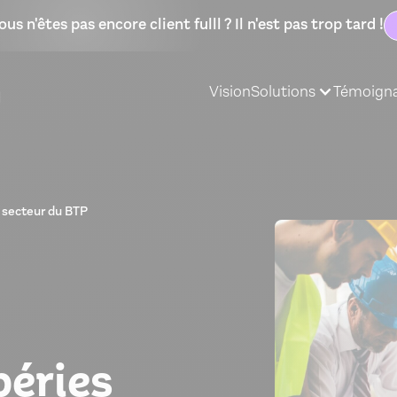
ous n'êtes pas encore client fulll ? Il n'est pas trop tard !
Vision
Solutions
Témoign
 secteur du BTP
éries