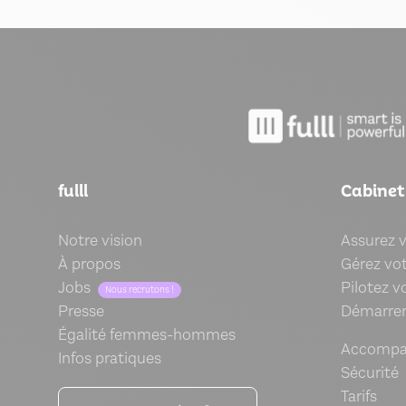
fulll
Cabinet
Notre vision
Assurez 
À propos
Gérez vot
Jobs
Pilotez v
Nous recrutons !
Presse
Démarrer 
Égalité femmes-hommes
Accomp
Infos pratiques
Sécurité
Tarifs