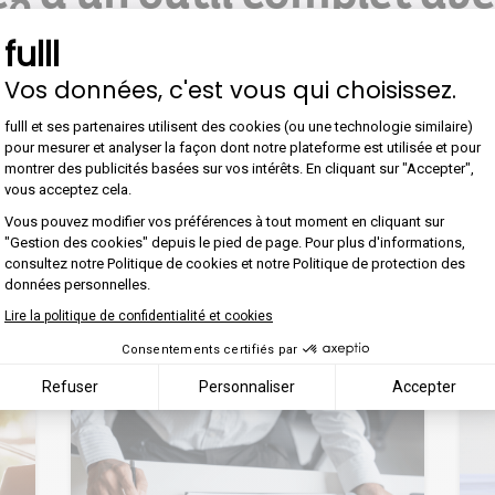
une solution tout-en-un pour une gestion optimal
fulll
Organiser une démo
Être rappelé
Vos données, c'est vous qui choisissez.
Plateforme de Gestion du Con
fulll et ses partenaires utilisent des cookies (ou une technologie similaire)
pour mesurer et analyser la façon dont notre plateforme est utilisée et pour
montrer des publicités basées sur vos intérêts. En cliquant sur "Accepter",
vous acceptez cela.
Axeptio consent
Vous pouvez modifier vos préférences à tout moment en cliquant sur
"Gestion des cookies" depuis le pied de page. Pour plus d'informations,
consultez notre Politique de cookies et notre Politique de protection des
données personnelles.
Lire la politique de confidentialité et cookies
 articles pourraient vous intéress
Consentements certifiés par
Refuser
Personnaliser
Accepter