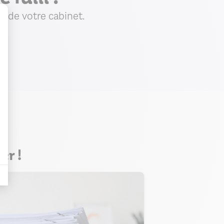
e de votre cabinet.
sentement : Personnalisez vos
er !