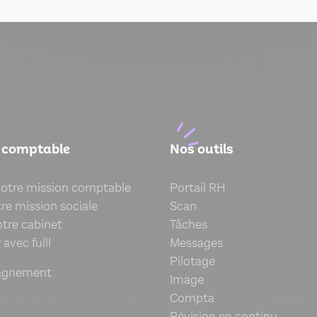
 comptable
Nos outils
votre mission comptable
Portail RH
re mission sociale
Scan
otre cabinet
Tâches
avec fulll
Messages
Pilotage
agnement
Image
Compta
Révision en continu