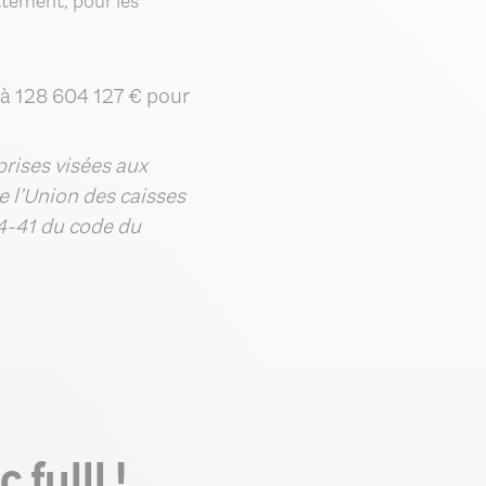
ttement, pour les
 à 128 604 127 € pour
prises visées aux
e l’Union des caisses
4-41 du code du
fulll !