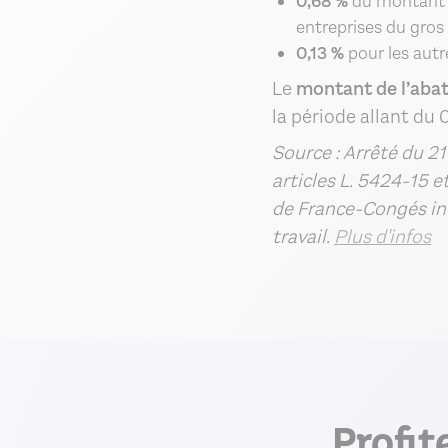
0,68 %
du montant d
entreprises du gros
0,13 %
pour les autr
Le
montant de l’aba
la période allant du
Source : Arrêté du 21
articles L. 5424-15 e
de France-Congés int
travail.
Plus d'infos
Profit