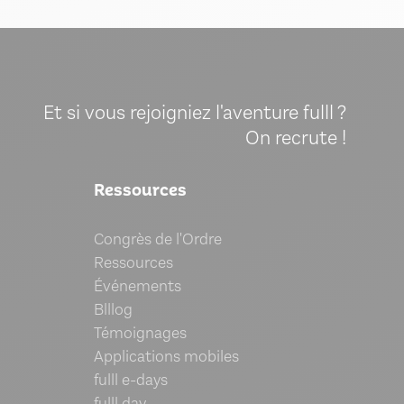
Et si vous rejoigniez l'aventure fulll ?
On recrute !
Ressources
Congrès de l'Ordre
Ressources
Événements
Blllog
Témoignages
Applications mobiles
fulll e-days
fulll day