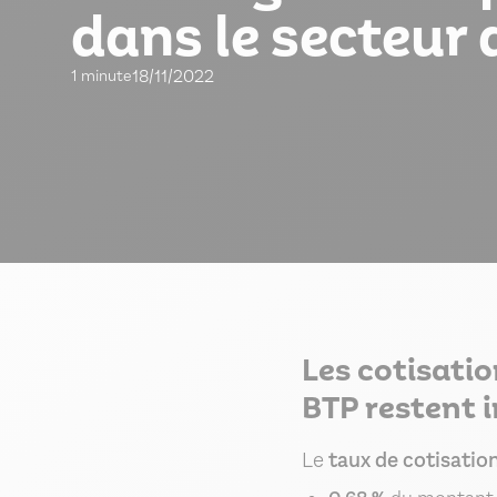
dans le secteur
18/11/2022
1 minute
Les cotisati
BTP restent 
Le
taux de cotisatio