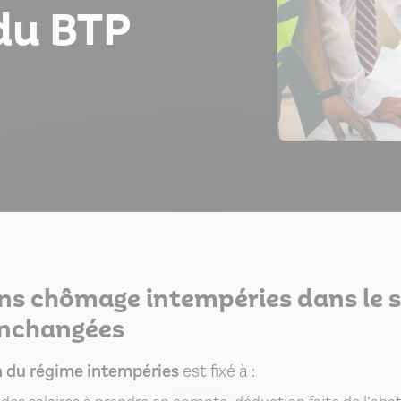
 du BTP
ons chômage intempéries dans le 
inchangées
n du régime intempéries
est fixé à :