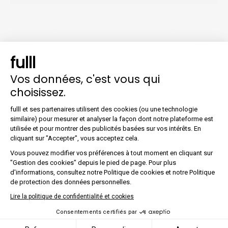
fulll
Vos données, c'est vous qui
Profitez d'un outil complet
choisissez.
avec fulll !
Plateforme de Gestion du Co
fulll et ses partenaires utilisent des cookies (ou une technologie
Faites le choix d'une solution tout-en-un pour
similaire) pour mesurer et analyser la façon dont notre plateforme est
une gestion optimale de votre cabinet.
utilisée et pour montrer des publicités basées sur vos intérêts. En
Axeptio consent
cliquant sur "Accepter", vous acceptez cela.
Organiser une démo
Vous pouvez modifier vos préférences à tout moment en cliquant sur
"Gestion des cookies" depuis le pied de page. Pour plus
d'informations, consultez notre Politique de cookies et notre Politique
Être rappelé
de protection des données personnelles.
Lire la politique de confidentialité et cookies
Consentements certifiés par