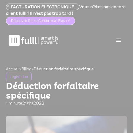
FACTURATION ÉLECTRONIQUE
Vous n'êtes pas encore
client fulll ? Il n'est pas trop tard !
Découvrir l'offre Conformité Flash ⚡️
Accueil
>
Blllog
>
Déduction forfaitaire spécifique
Législation
Déduction forfaitaire
spécifique
21/11/2022
1 minute